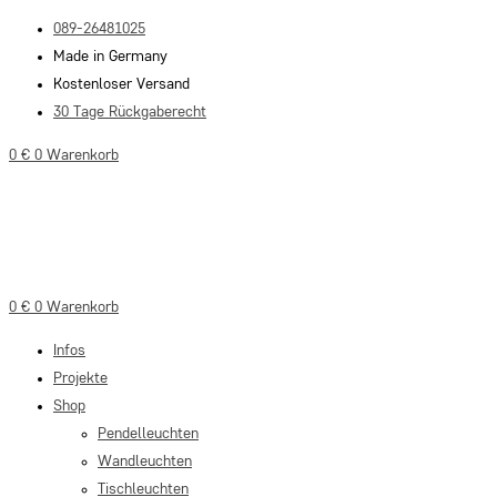
Zum
089-26481025
Inhalt
Made in Germany
springen
Kostenloser Versand
30 Tage Rückgaberecht
0
€
0
Warenkorb
0
€
0
Warenkorb
Infos
Projekte
Shop
Pendelleuchten
Wandleuchten
Tischleuchten