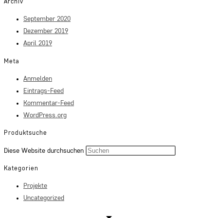
Archiv
September 2020
Dezember 2019
April 2019
Meta
Anmelden
Eintrags-Feed
Kommentar-Feed
WordPress.org
Produktsuche
Press
Diese Website durchsuchen
Escape
Kategorien
to
Projekte
close
Uncategorized
the
search