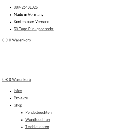
Zum
089-26481025
Inhalt
Made in Germany
springen
Kostenloser Versand
30 Tage Rückgaberecht
0
€
0
Warenkorb
0
€
0
Warenkorb
Infos
Projekte
Shop
Pendelleuchten
Wandleuchten
Tischleuchten