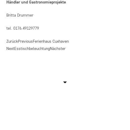
Händler und Gastronomieprojekte
Britta Drummer
tel. 0176.49129779
Zurück
Previous
Ferienhaus Cuxhaven
Next
Esstischbeleuchtung
Nächster