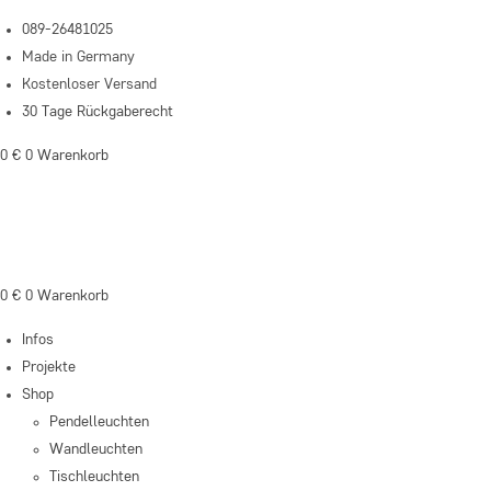
Zum
089-26481025
Inhalt
Made in Germany
springen
Kostenloser Versand
30 Tage Rückgaberecht
0
€
0
Warenkorb
0
€
0
Warenkorb
Infos
Projekte
Shop
Pendelleuchten
Wandleuchten
Tischleuchten