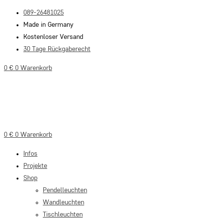
Zum
089-26481025
Inhalt
Made in Germany
springen
Kostenloser Versand
30 Tage Rückgaberecht
0
€
0
Warenkorb
0
€
0
Warenkorb
Infos
Projekte
Shop
Pendelleuchten
Wandleuchten
Tischleuchten