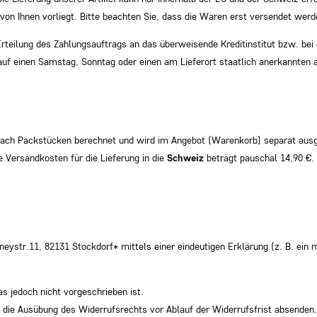
 von Ihnen vorliegt. Bitte beachten Sie, dass die Waren erst versendet wer
 Erteilung des Zahlungsauftrags an das überweisende Kreditinstitut bzw. b
 auf einen Samstag, Sonntag oder einen am Lieferort staatlich anerkannten a
nach Packstücken berechnet und wird im Angebot (Warenkorb) separat ausge
e Versandkosten für die Lieferung in die
Schweiz
beträgt pauschal 14,90 €.
r.11, 82131 Stockdorf* mittels einer eindeutigen Erklärung (z. B. ein mit
 jedoch nicht vorgeschrieben ist.
er die Ausübung des Widerrufsrechts vor Ablauf der Widerrufsfrist absenden.