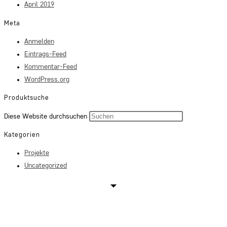
April 2019
Meta
Anmelden
Eintrags-Feed
Kommentar-Feed
WordPress.org
Produktsuche
Press
Diese Website durchsuchen
Escape
Kategorien
to
Projekte
close
Uncategorized
the
search
panel.