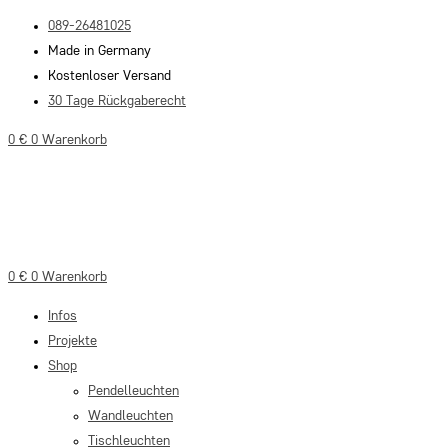
Zum
089-26481025
Inhalt
Made in Germany
springen
Kostenloser Versand
30 Tage Rückgaberecht
0
€
0
Warenkorb
0
€
0
Warenkorb
Infos
Projekte
Shop
Pendelleuchten
Wandleuchten
Tischleuchten