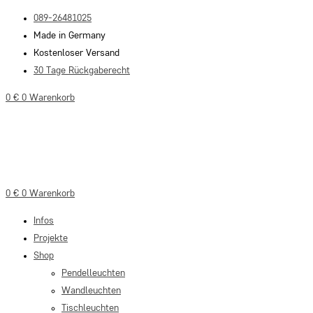
Zum
089-26481025
Inhalt
Made in Germany
springen
Kostenloser Versand
30 Tage Rückgaberecht
0
€
0
Warenkorb
0
€
0
Warenkorb
Infos
Projekte
Shop
Pendelleuchten
Wandleuchten
Tischleuchten