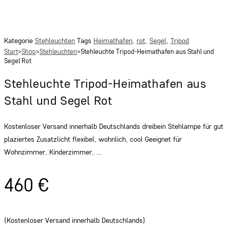
Kategorie
Stehleuchten
Tags
Heimathafen
,
rot
,
Segel
,
Tripod
Start
>
Shop
>
Stehleuchten
>
Stehleuchte Tripod-Heimathafen aus Stahl und
Segel Rot
Stehleuchte Tripod-Heimathafen aus
Stahl und Segel Rot
Kostenloser Versand innerhalb Deutschlands dreibein Stehlampe für gut
plaziertes Zusatzlicht flexibel, wohnlich, cool Geeignet für
Wohnzimmer, Kinderzimmer, …
460
€
(Kostenloser Versand innerhalb Deutschlands)