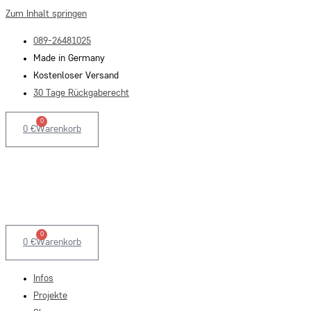
Zum Inhalt springen
089-26481025
Made in Germany
Kostenloser Versand
30 Tage Rückgaberecht
0
0
€
Warenkorb
0
0
€
Warenkorb
Infos
Projekte