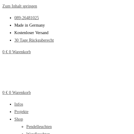
Zum Inhalt springen
089-26481025
Made in Germany
Kostenloser Versand
30 Tage Rückgaberecht
0
€
0
Warenkorb
0
€
0
Warenkorb
Infos
Projekte
Shop
Pendelleuchten