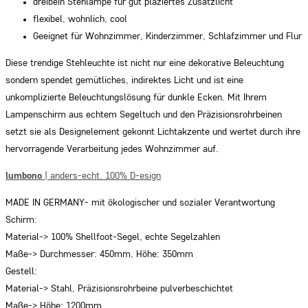
dreibein Stehlampe für gut plaziertes Zusatzlicht
flexibel, wohnlich, cool
Geeignet für Wohnzimmer, Kinderzimmer, Schlafzimmer und Flur
Diese trendige Stehleuchte ist nicht nur eine dekorative Beleuchtung
sondern spendet gemütliches, indirektes Licht und ist eine
unkomplizierte Beleuchtungslösung für dunkle Ecken. Mit Ihrem
Lampenschirm aus echtem Segeltuch und den Präzisionsrohrbeinen
setzt sie als Designelement gekonnt Lichtakzente und wertet durch ihre
hervorragende Verarbeitung jedes Wohnzimmer auf.
lumbono
| anders-echt. 100% D-esign
MADE IN GERMANY- mit ökologischer und sozialer Verantwortung
Schirm:
Material-> 100% Shellfoot-Segel, echte Segelzahlen
Maße-> Durchmesser: 450mm, Höhe: 350mm
Gestell:
Material-> Stahl, Präzisionsrohrbeine pulverbeschichtet
Maße-> Höhe: 1200mm,