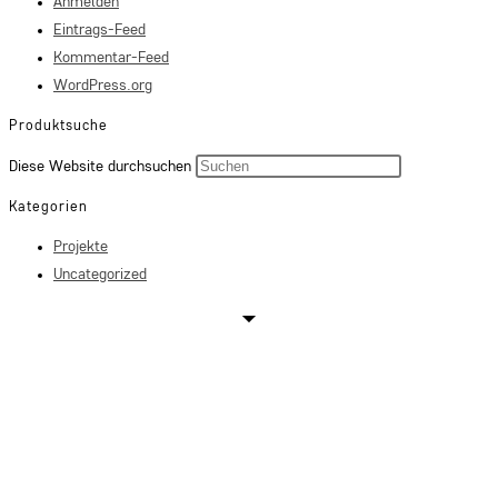
Anmelden
Eintrags-Feed
Kommentar-Feed
WordPress.org
Produktsuche
Press
Diese Website durchsuchen
Escape
Kategorien
to
Projekte
close
Uncategorized
the
search
panel.