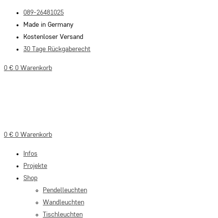
Zum
089-26481025
Inhalt
Made in Germany
springen
Kostenloser Versand
30 Tage Rückgaberecht
0
€
0
Warenkorb
0
€
0
Warenkorb
Infos
Projekte
Shop
Pendelleuchten
Wandleuchten
Tischleuchten