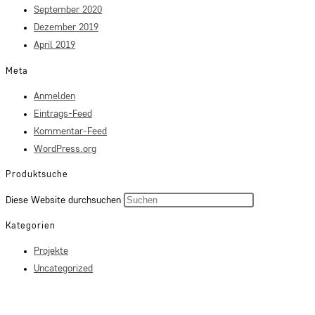
September 2020
Dezember 2019
April 2019
Meta
Anmelden
Eintrags-Feed
Kommentar-Feed
WordPress.org
Produktsuche
Press
Diese Website durchsuchen
Escape
Kategorien
to
Projekte
close
Uncategorized
the
search
panel.