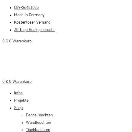
Zum
089-26481025
Inhalt
Made in Germany
springen
Kostenloser Versand
30 Tage Rückgaberecht
0
€
0
Warenkorb
0
€
0
Warenkorb
Infos
Projekte
Shop
Pendelleuchten
Wandleuchten
Tischleuchten