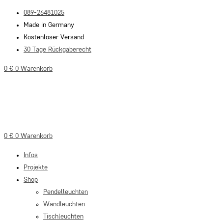
Zum
089-26481025
Inhalt
Made in Germany
springen
Kostenloser Versand
30 Tage Rückgaberecht
0
€
0
Warenkorb
0
€
0
Warenkorb
Infos
Projekte
Shop
Pendelleuchten
Wandleuchten
Tischleuchten