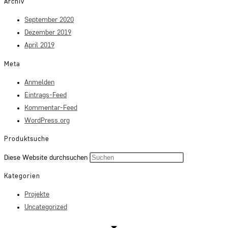
Archiv
September 2020
Dezember 2019
April 2019
Meta
Anmelden
Eintrags-Feed
Kommentar-Feed
WordPress.org
Produktsuche
Press
Diese Website durchsuchen
Escape
Kategorien
to
Projekte
close
Uncategorized
the
search