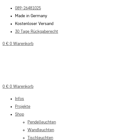
Zum
089-26481025
Inhalt
Made in Germany
springen
Kostenloser Versand
30 Tage Rückgaberecht
0
€
0
Warenkorb
0
€
0
Warenkorb
Infos
Projekte
Shop
Pendelleuchten
Wandleuchten
Tischleuchten