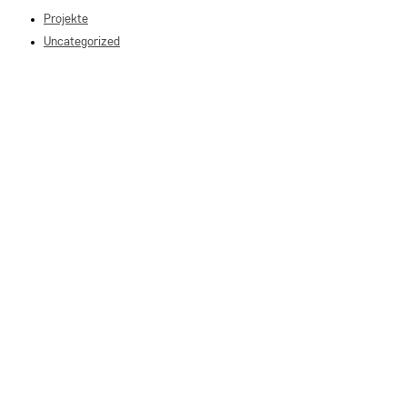
Projekte
close
Uncategorized
the
search
panel.