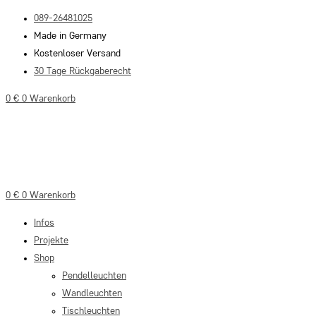
Zum
089-26481025
Inhalt
Made in Germany
springen
Kostenloser Versand
30 Tage Rückgaberecht
0
€
0
Warenkorb
0
€
0
Warenkorb
Infos
Projekte
Shop
Pendelleuchten
Wandleuchten
Tischleuchten