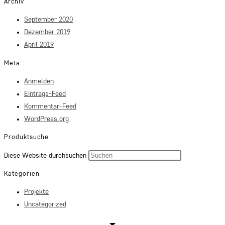
Archiv
September 2020
Dezember 2019
April 2019
Meta
Anmelden
Eintrags-Feed
Kommentar-Feed
WordPress.org
Produktsuche
Press
Diese Website durchsuchen
Escape
Kategorien
to
Projekte
close
Uncategorized
the
search