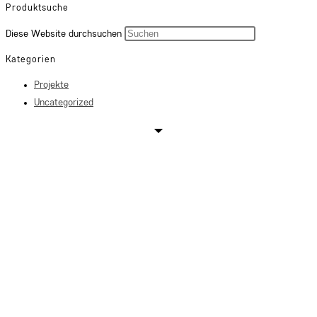
Produktsuche
Press
Diese Website durchsuchen
Escape
Kategorien
to
Projekte
close
Uncategorized
the
search
panel.