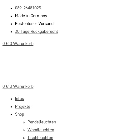
Zum
089-26481025
Inhalt
Made in Germany
springen
Kostenloser Versand
30 Tage Rückgaberecht
0
€
0
Warenkorb
0
€
0
Warenkorb
Infos
Projekte
Shop
Pendelleuchten
Wandleuchten
Tischleuchten