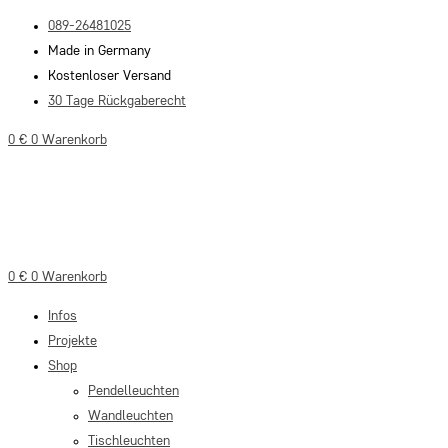
Zum
089-26481025
Inhalt
Made in Germany
springen
Kostenloser Versand
30 Tage Rückgaberecht
0
€
0
Warenkorb
0
€
0
Warenkorb
Infos
Projekte
Shop
Pendelleuchten
Wandleuchten
Tischleuchten