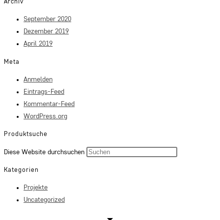
Archiv
September 2020
Dezember 2019
April 2019
Meta
Anmelden
Eintrags-Feed
Kommentar-Feed
WordPress.org
Produktsuche
Press
Diese Website durchsuchen
Escape
Kategorien
to
Projekte
close
Uncategorized
the
search