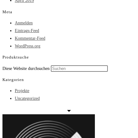
April 2019
Meta
Anmelden
Eintrags-Feed
Kommentar-Feed
WordPress.org
Produktsuche
Press
Diese Website durchsuchen
Escape
Kategorien
to
Projekte
close
Uncategorized
the
search
panel.