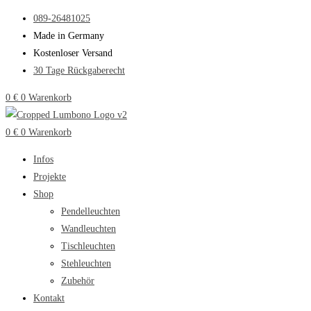
Zum
089-26481025
Inhalt
Made in Germany
springen
Kostenloser Versand
30 Tage Rückgaberecht
0
€
0
Warenkorb
0
€
0
Warenkorb
Infos
Projekte
Shop
Pendelleuchten
Wandleuchten
Tischleuchten
Stehleuchten
Zubehör
Kontakt