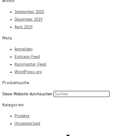
Archiv
September 2020
Dezember 2019
April 2019
Meta
Anmelden
Eintrags-Feed
Kommentar-Feed
WordPress.org
Produktsuche
Press
Diese Website durchsuchen
Escape
Kategorien
to
Projekte
close
Uncategorized
the
search