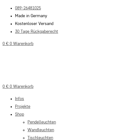
Zum
089-26481025
Inhalt
Made in Germany
springen
Kostenloser Versand
30 Tage Rückgaberecht
0
€
0
Warenkorb
0
€
0
Warenkorb
Infos
Projekte
Shop
Pendelleuchten
Wandleuchten
Tischleuchten