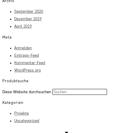
Archiv
September 2020
Dezember 2019
April 2019
Meta
Anmelden
Eintrags-Feed
Kommentar-Feed
WordPress.org
Produktsuche
Press
Diese Website durchsuchen
Escape
Kategorien
to
Projekte
close
Uncategorized
the
search