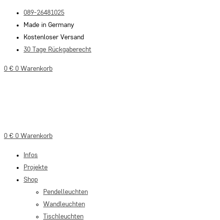
Zum
089-26481025
Inhalt
Made in Germany
springen
Kostenloser Versand
30 Tage Rückgaberecht
0
€
0
Warenkorb
0
€
0
Warenkorb
Infos
Projekte
Shop
Pendelleuchten
Wandleuchten
Tischleuchten