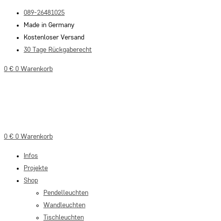
Zum
089-26481025
Inhalt
Made in Germany
springen
Kostenloser Versand
30 Tage Rückgaberecht
0
€
0
Warenkorb
0
€
0
Warenkorb
Infos
Projekte
Shop
Pendelleuchten
Wandleuchten
Tischleuchten