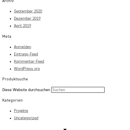
Archiv
September 2020
Dezember 2019
April 2019
Meta
Anmelden
Eintrags-Feed
Kommentar-Feed
WordPress.org
Produktsuche
Press
Diese Website durchsuchen
Escape
Kategorien
to
Projekte
close
Uncategorized
the
search