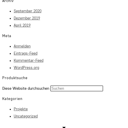
Archiv
September 2020
Dezember 2019
April 2019
Meta
Anmelden
Eintrags-Feed
Kommentar-Feed
WordPress.org
Produktsuche
Press
Diese Website durchsuchen
Escape
Kategorien
to
Projekte
close
Uncategorized
the
search