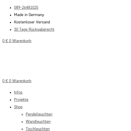
Zum
089-26481025
Inhalt
Made in Germany
springen
Kostenloser Versand
30 Tage Rückgaberecht
0
€
0
Warenkorb
0
€
0
Warenkorb
Infos
Projekte
Shop
Pendelleuchten
Wandleuchten
Tischleuchten