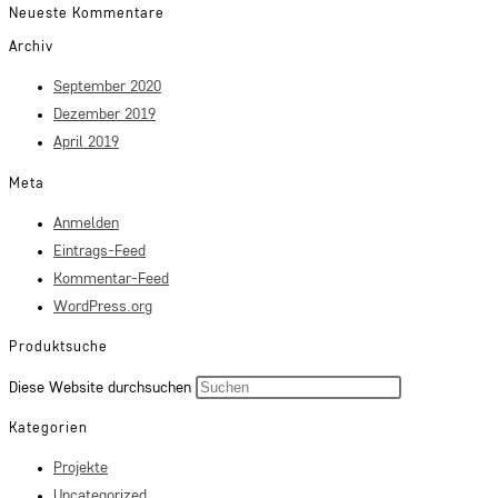
Neueste Kommentare
Archiv
September 2020
Dezember 2019
April 2019
Meta
Anmelden
Eintrags-Feed
Kommentar-Feed
WordPress.org
Produktsuche
Press
Diese Website durchsuchen
Escape
Kategorien
to
Projekte
close
Uncategorized
the