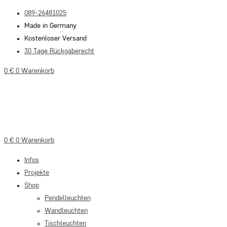
Zum
089-26481025
Inhalt
Made in Germany
springen
Kostenloser Versand
30 Tage Rückgaberecht
0
€
0
Warenkorb
0
€
0
Warenkorb
Infos
Projekte
Shop
Pendelleuchten
Wandleuchten
Tischleuchten