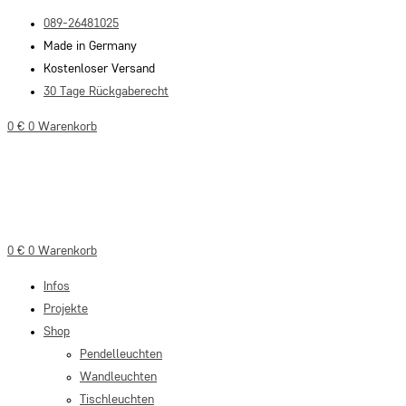
Zum
089-26481025
Inhalt
Made in Germany
springen
Kostenloser Versand
30 Tage Rückgaberecht
0
€
0
Warenkorb
0
€
0
Warenkorb
Infos
Projekte
Shop
Pendelleuchten
Wandleuchten
Tischleuchten