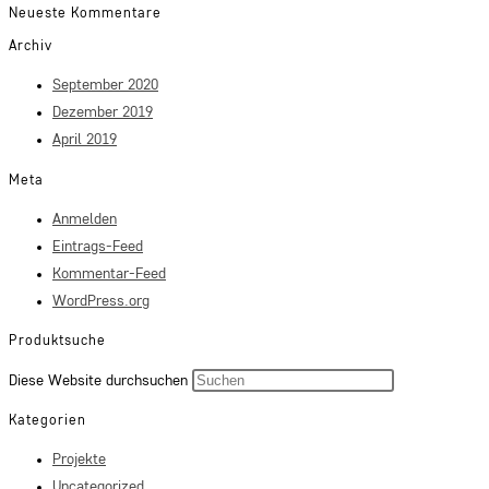
Neueste Kommentare
Archiv
September 2020
Dezember 2019
April 2019
Meta
Anmelden
Eintrags-Feed
Kommentar-Feed
WordPress.org
Produktsuche
Press
Diese Website durchsuchen
Escape
Kategorien
to
Projekte
close
Uncategorized
the