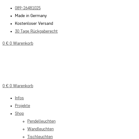
Zum
089-26481025
Inhalt
Made in Germany
springen
Kostenloser Versand
30 Tage Rückgaberecht
0
€
0
Warenkorb
0
€
0
Warenkorb
Infos
Projekte
Shop
Pendelleuchten
Wandleuchten
Tischleuchten