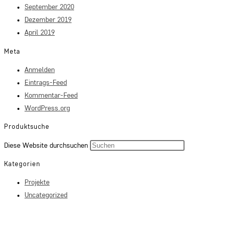
September 2020
Dezember 2019
April 2019
Meta
Anmelden
Eintrags-Feed
Kommentar-Feed
WordPress.org
Produktsuche
Press
Diese Website durchsuchen
Escape
Kategorien
to
Projekte
close
Uncategorized
the
search
panel.