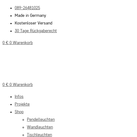
Zum
089-26481025
Inhalt
Made in Germany
springen
Kostenloser Versand
30 Tage Rückgaberecht
0
€
0
Warenkorb
0
€
0
Warenkorb
Infos
Projekte
Shop
Pendelleuchten
Wandleuchten
Tischleuchten