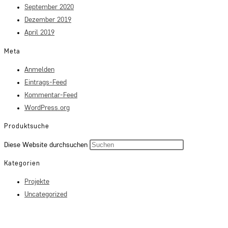
September 2020
Dezember 2019
April 2019
Meta
Anmelden
Eintrags-Feed
Kommentar-Feed
WordPress.org
Produktsuche
Press
Diese Website durchsuchen
Escape
Kategorien
to
Projekte
close
Uncategorized
the
search
panel.