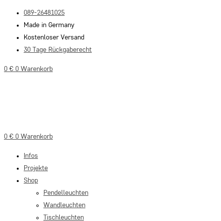
Zum
089-26481025
Inhalt
Made in Germany
springen
Kostenloser Versand
30 Tage Rückgaberecht
0
€
0
Warenkorb
0
€
0
Warenkorb
Infos
Projekte
Shop
Pendelleuchten
Wandleuchten
Tischleuchten