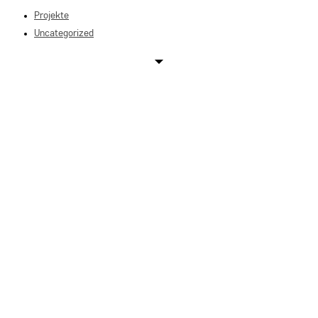
Projekte
close
Uncategorized
the
search
panel.