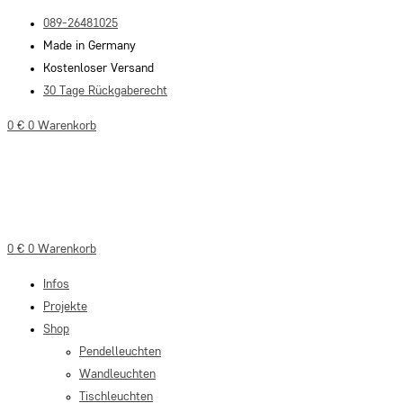
Zum
089-26481025
Inhalt
Made in Germany
springen
Kostenloser Versand
30 Tage Rückgaberecht
0
€
0
Warenkorb
0
€
0
Warenkorb
Infos
Projekte
Shop
Pendelleuchten
Wandleuchten
Tischleuchten