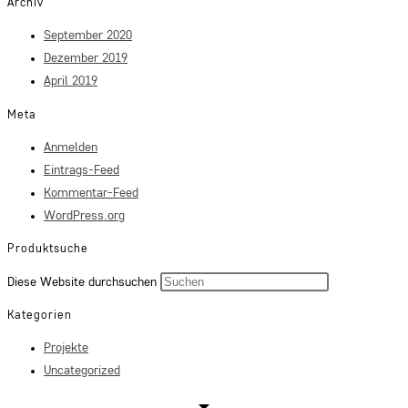
Archiv
September 2020
Dezember 2019
April 2019
Meta
Anmelden
Eintrags-Feed
Kommentar-Feed
WordPress.org
Produktsuche
Press
Diese Website durchsuchen
Escape
Kategorien
to
Projekte
close
Uncategorized
the
search