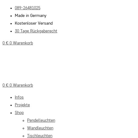
Zum
089-26481025
Inhalt
Made in Germany
springen
Kostenloser Versand
30 Tage Rückgaberecht
0
€
0
Warenkorb
0
€
0
Warenkorb
Infos
Projekte
Shop
Pendelleuchten
Wandleuchten
Tischleuchten