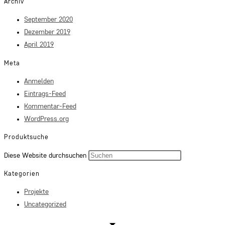
Archiv
September 2020
Dezember 2019
April 2019
Meta
Anmelden
Eintrags-Feed
Kommentar-Feed
WordPress.org
Produktsuche
Press
Diese Website durchsuchen
Escape
Kategorien
to
Projekte
close
Uncategorized
the
search