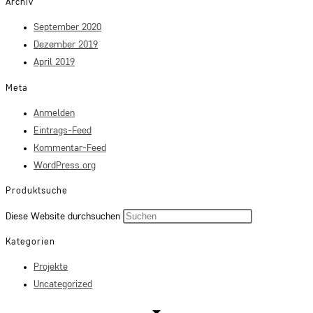
Archiv
September 2020
Dezember 2019
April 2019
Meta
Anmelden
Eintrags-Feed
Kommentar-Feed
WordPress.org
Produktsuche
Press
Diese Website durchsuchen
Escape
Kategorien
to
Projekte
close
Uncategorized
the
search