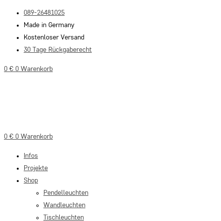
Zum
089-26481025
Inhalt
Made in Germany
springen
Kostenloser Versand
30 Tage Rückgaberecht
0
€
0
Warenkorb
0
€
0
Warenkorb
Infos
Projekte
Shop
Pendelleuchten
Wandleuchten
Tischleuchten