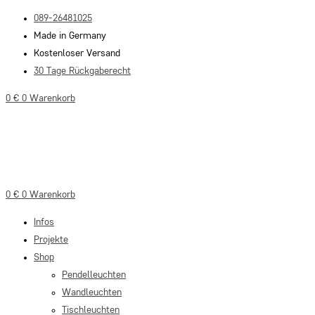
Zum
089-26481025
Inhalt
Made in Germany
springen
Kostenloser Versand
30 Tage Rückgaberecht
0
€
0
Warenkorb
0
€
0
Warenkorb
Infos
Projekte
Shop
Pendelleuchten
Wandleuchten
Tischleuchten