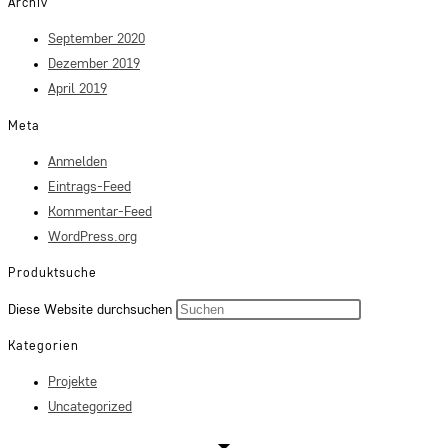
Archiv
September 2020
Dezember 2019
April 2019
Meta
Anmelden
Eintrags-Feed
Kommentar-Feed
WordPress.org
Produktsuche
Press
Diese Website durchsuchen
Escape
Kategorien
to
Projekte
close
Uncategorized
the
search