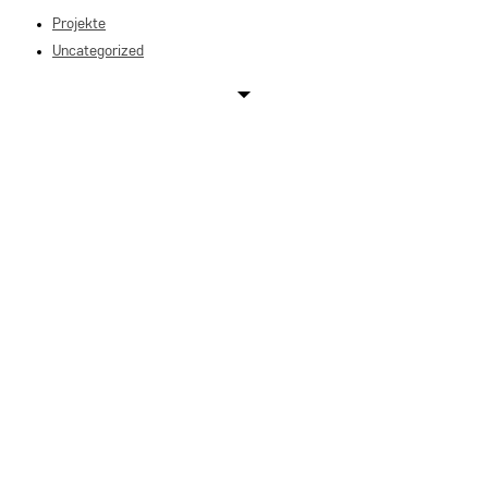
Projekte
close
Uncategorized
the
search
panel.