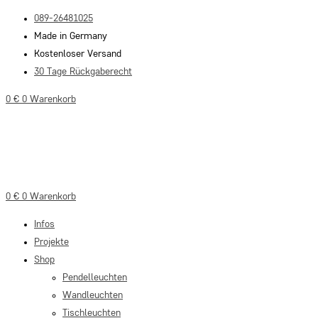
Zum
089-26481025
Inhalt
Made in Germany
springen
Kostenloser Versand
30 Tage Rückgaberecht
0
€
0
Warenkorb
0
€
0
Warenkorb
Infos
Projekte
Shop
Pendelleuchten
Wandleuchten
Tischleuchten