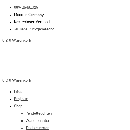
Zum
089-26481025
Inhalt
Made in Germany
springen
Kostenloser Versand
30 Tage Rückgaberecht
0
€
0
Warenkorb
0
€
0
Warenkorb
Infos
Projekte
Shop
Pendelleuchten
Wandleuchten
Tischleuchten