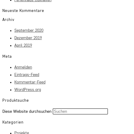
Neueste Kommentare
Archiv
September 2020
Dezember 2019
April 2019
Meta
Anmelden
Eintrags-Feed
Kommentar-Feed
WordPress.org
Produktsuche
Press
Diese Website durchsuchen
Escape
Kategorien
to
Projekte
close