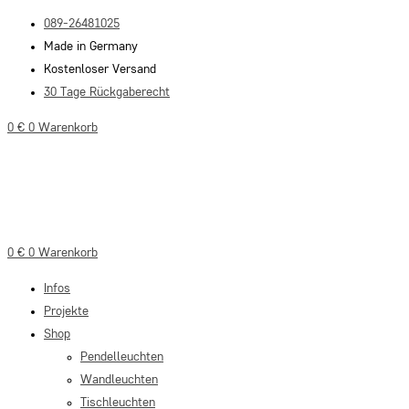
Zum
089-26481025
Inhalt
Made in Germany
springen
Kostenloser Versand
30 Tage Rückgaberecht
0
€
0
Warenkorb
0
€
0
Warenkorb
Infos
Projekte
Shop
Pendelleuchten
Wandleuchten
Tischleuchten