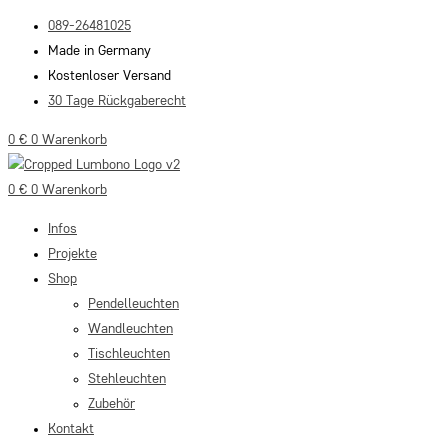
Zum
089-26481025
Inhalt
Made in Germany
springen
Kostenloser Versand
30 Tage Rückgaberecht
0
€
0
Warenkorb
0
€
0
Warenkorb
Infos
Projekte
Shop
Pendelleuchten
Wandleuchten
Tischleuchten
Stehleuchten
Zubehör
Kontakt