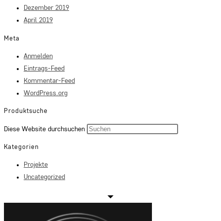
Dezember 2019
April 2019
Meta
Anmelden
Eintrags-Feed
Kommentar-Feed
WordPress.org
Produktsuche
Press
Diese Website durchsuchen
Escape
Kategorien
to
Projekte
close
Uncategorized
the
search
panel.