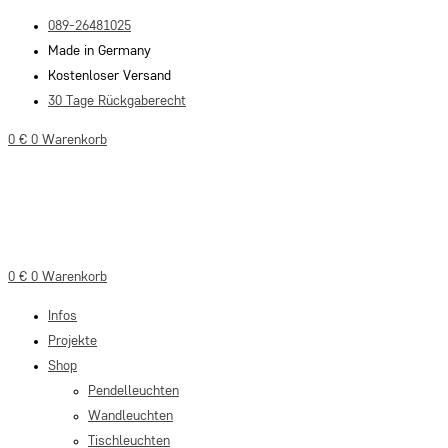
Zum
089-26481025
Inhalt
Made in Germany
springen
Kostenloser Versand
30 Tage Rückgaberecht
0
€
0
Warenkorb
0
€
0
Warenkorb
Infos
Projekte
Shop
Pendelleuchten
Wandleuchten
Tischleuchten