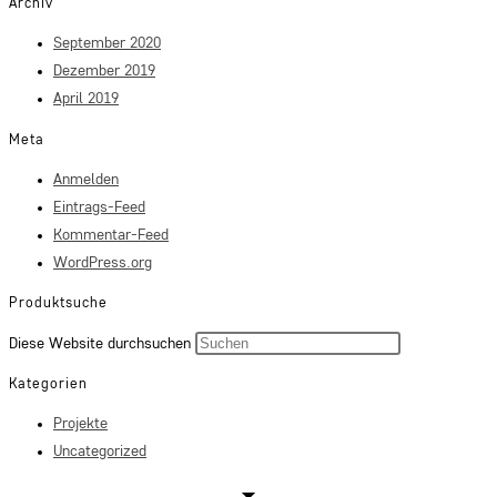
Archiv
September 2020
Dezember 2019
April 2019
Meta
Anmelden
Eintrags-Feed
Kommentar-Feed
WordPress.org
Produktsuche
Press
Diese Website durchsuchen
Escape
Kategorien
to
Projekte
close
Uncategorized
the
search