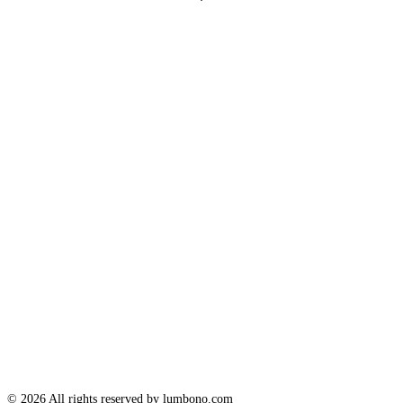
panel.
© 2026 All rights reserved by lumbono.com