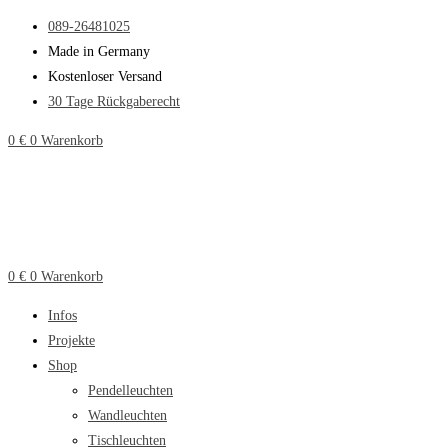
Zum
089-26481025
Inhalt
Made in Germany
springen
Kostenloser Versand
30 Tage Rückgaberecht
0
€
0
Warenkorb
0
€
0
Warenkorb
Infos
Projekte
Shop
Pendelleuchten
Wandleuchten
Tischleuchten