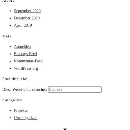
Archiv
September 2020
Dezember 2019
April 2019
Meta
Anmelden
Eintrags-Feed
Kommentar-Feed
WordPress.org
Produktsuche
Press
Diese Website durchsuchen
Escape
Kategorien
to
Projekte
close
Uncategorized
the
search