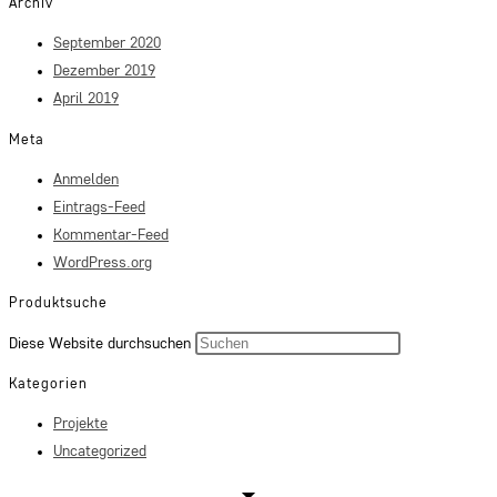
Archiv
September 2020
Dezember 2019
April 2019
Meta
Anmelden
Eintrags-Feed
Kommentar-Feed
WordPress.org
Produktsuche
Press
Diese Website durchsuchen
Escape
Kategorien
to
Projekte
close
Uncategorized
the
search