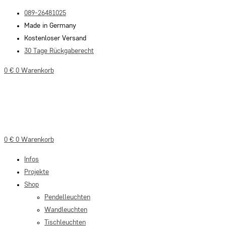
Zum
089-26481025
Inhalt
Made in Germany
springen
Kostenloser Versand
30 Tage Rückgaberecht
0
€
0
Warenkorb
0
€
0
Warenkorb
Infos
Projekte
Shop
Pendelleuchten
Wandleuchten
Tischleuchten