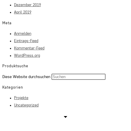
Dezember 2019
April 2019
Meta
Anmelden
Eintrags-Feed
Kommentar-Feed
WordPress.org
Produktsuche
Press
Diese Website durchsuchen
Escape
Kategorien
to
Projekte
close
Uncategorized
the
search
panel.