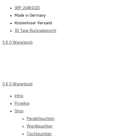
Zum
089-26481025
Inhalt
Made in Germany
springen
Kostenloser Versand
30 Tage Rückgaberecht
0
€
0
Warenkorb
0
€
0
Warenkorb
Infos
Projekte
Shop
Pendelleuchten
Wandleuchten
Tischleuchten