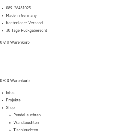
Zum
089-26481025
Inhalt
Made in Germany
springen
Kostenloser Versand
30 Tage Rückgaberecht
0
€
0
Warenkorb
0
€
0
Warenkorb
Infos
Projekte
Shop
Pendelleuchten
Wandleuchten
Tischleuchten