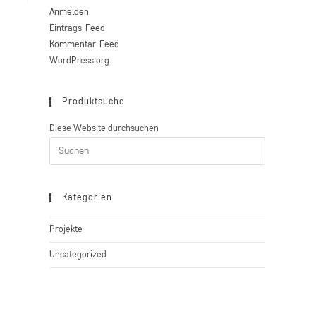
Anmelden
Eintrags-Feed
Kommentar-Feed
WordPress.org
Produktsuche
Diese Website durchsuchen
Press
Escape
to
close
Kategorien
the
Projekte
search
panel.
Uncategorized