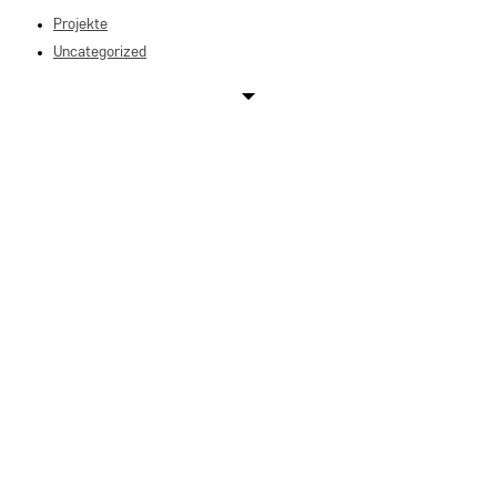
Projekte
close
Uncategorized
the
search
panel.