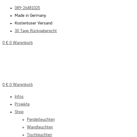
Zum
089-26481025
Inhalt
Made in Germany
springen
Kostenloser Versand
30 Tage Rückgaberecht
0
€
0
Warenkorb
0
€
0
Warenkorb
Infos
Projekte
Shop
Pendelleuchten
Wandleuchten
Tischleuchten