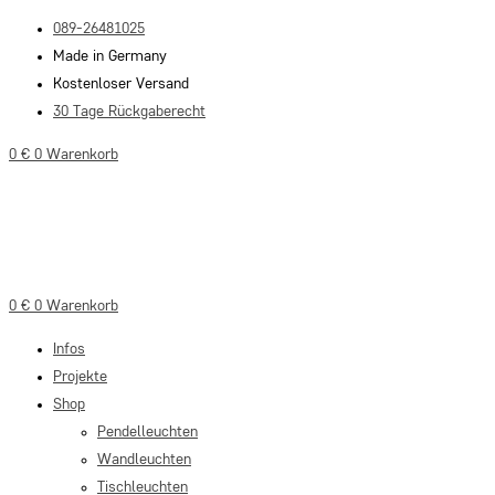
Zum
089-26481025
Inhalt
Made in Germany
springen
Kostenloser Versand
30 Tage Rückgaberecht
0
€
0
Warenkorb
0
€
0
Warenkorb
Infos
Projekte
Shop
Pendelleuchten
Wandleuchten
Tischleuchten