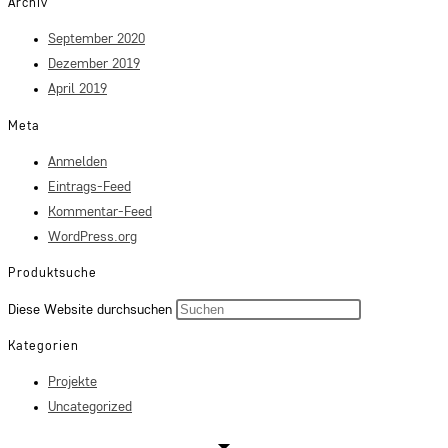
Archiv
September 2020
Dezember 2019
April 2019
Meta
Anmelden
Eintrags-Feed
Kommentar-Feed
WordPress.org
Produktsuche
Press
Diese Website durchsuchen
Escape
Kategorien
to
Projekte
close
Uncategorized
the
search