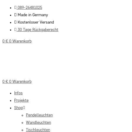
Zum
089-26481025
Inhalt
Made in Germany
springen
Kostenloser Versand
30 Tage Rückgaberecht
0
€
0
Warenkorb
0
€
0
Warenkorb
Infos
Projekte
Shop
Pendelleuchten
Wandleuchten
Tischleuchten