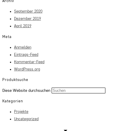
Archiv
September 2020
Dezember 2019
April 2019
Meta
Anmelden
Eintrags-Feed
Kommentar-Feed
WordPress.org
Produktsuche
Press
Diese Website durchsuchen
Escape
Kategorien
to
Projekte
close
Uncategorized
the
search