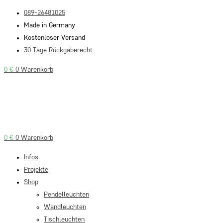
Zum
089-26481025
Inhalt
Made in Germany
springen
Kostenloser Versand
30 Tage Rückgaberecht
0
€
0
Warenkorb
0
€
0
Warenkorb
Infos
Projekte
Shop
Pendelleuchten
Wandleuchten
Tischleuchten