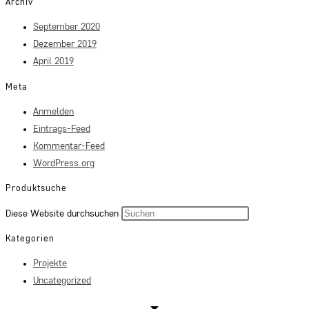
Archiv
September 2020
Dezember 2019
April 2019
Meta
Anmelden
Eintrags-Feed
Kommentar-Feed
WordPress.org
Produktsuche
Press
Diese Website durchsuchen
Escape
Kategorien
to
Projekte
close
Uncategorized
the
search