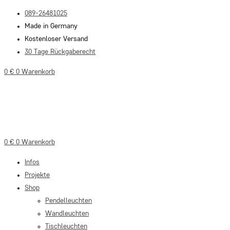
Zum
089-26481025
Inhalt
Made in Germany
springen
Kostenloser Versand
30 Tage Rückgaberecht
0
€
0
Warenkorb
0
€
0
Warenkorb
Infos
Projekte
Shop
Pendelleuchten
Wandleuchten
Tischleuchten