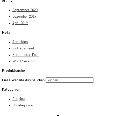
Archiv
September 2020
Dezember 2019
April 2019
Meta
Anmelden
Eintrags-Feed
Kommentar-Feed
WordPress.org
Produktsuche
Press
Diese Website durchsuchen
Escape
Kategorien
to
Projekte
close
Uncategorized
the
search