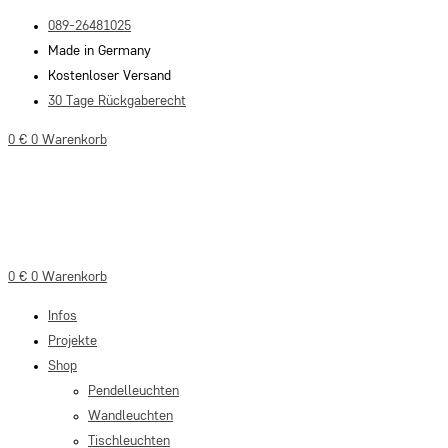
Zum
089-26481025
Inhalt
Made in Germany
springen
Kostenloser Versand
30 Tage Rückgaberecht
0
€
0
Warenkorb
0
€
0
Warenkorb
Infos
Projekte
Shop
Pendelleuchten
Wandleuchten
Tischleuchten