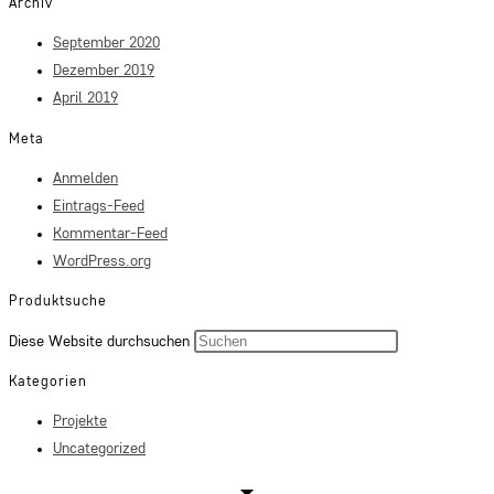
Archiv
September 2020
Dezember 2019
April 2019
Meta
Anmelden
Eintrags-Feed
Kommentar-Feed
WordPress.org
Produktsuche
Press
Diese Website durchsuchen
Escape
Kategorien
to
Projekte
close
Uncategorized
the
search