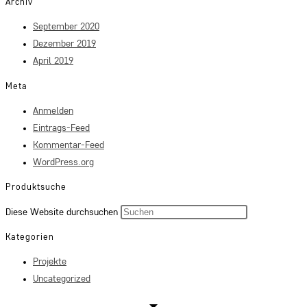
Archiv
September 2020
Dezember 2019
April 2019
Meta
Anmelden
Eintrags-Feed
Kommentar-Feed
WordPress.org
Produktsuche
Press
Diese Website durchsuchen
Escape
Kategorien
to
Projekte
close
Uncategorized
the
search