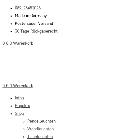
Zum
089-26481025
Inhalt
Made in Germany
springen
Kostenloser Versand
30 Tage Rückgaberecht
0
€
0
Warenkorb
0
€
0
Warenkorb
Infos
Projekte
Shop
Pendelleuchten
Wandleuchten
Tischleuchten