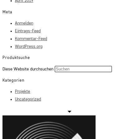
April 2019
Meta
Anmelden
Eintrags-Feed
Kommentar-Feed
WordPress.org
Produktsuche
Press
Diese Website durchsuchen
Escape
Kategorien
to
Projekte
close
Uncategorized
the
search
panel.