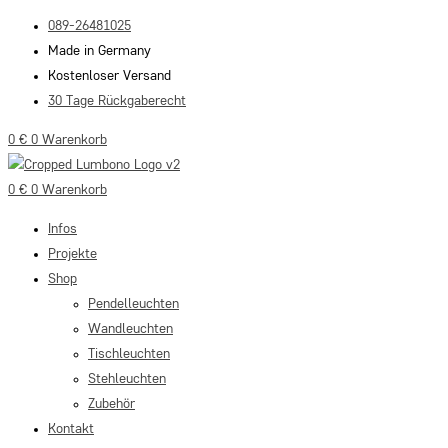
Zum
089-26481025
Inhalt
Made in Germany
springen
Kostenloser Versand
30 Tage Rückgaberecht
0
€
0
Warenkorb
0
€
0
Warenkorb
Infos
Projekte
Shop
Pendelleuchten
Wandleuchten
Tischleuchten
Stehleuchten
Zubehör
Kontakt