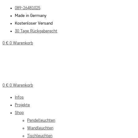
Zum
089-26481025
Inhalt
Made in Germany
springen
Kostenloser Versand
30 Tage Rückgaberecht
0
€
0
Warenkorb
0
€
0
Warenkorb
Infos
Projekte
Shop
Pendelleuchten
Wandleuchten
Tischleuchten