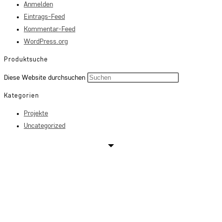
Anmelden
Eintrags-Feed
Kommentar-Feed
WordPress.org
Produktsuche
Press
Diese Website durchsuchen
Escape
Kategorien
to
Projekte
close
Uncategorized
the
search
panel.