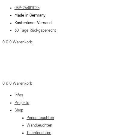
Zum
089-26481025
Inhalt
Made in Germany
springen
Kostenloser Versand
30 Tage Rückgaberecht
0
€
0
Warenkorb
0
€
0
Warenkorb
Infos
Projekte
Shop
Pendelleuchten
Wandleuchten
Tischleuchten