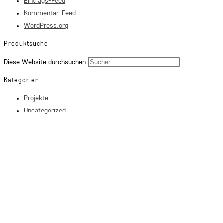
Eintrags-Feed
Kommentar-Feed
WordPress.org
Produktsuche
Press
Diese Website durchsuchen
Escape
Kategorien
to
Projekte
close
Uncategorized
the
search
panel.