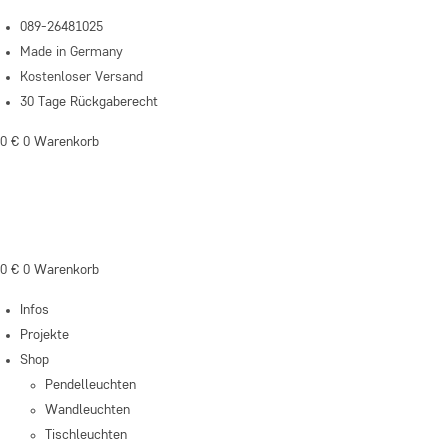
Zum
089-26481025
Inhalt
Made in Germany
springen
Kostenloser Versand
30 Tage Rückgaberecht
0
€
0
Warenkorb
0
€
0
Warenkorb
Infos
Projekte
Shop
Pendelleuchten
Wandleuchten
Tischleuchten