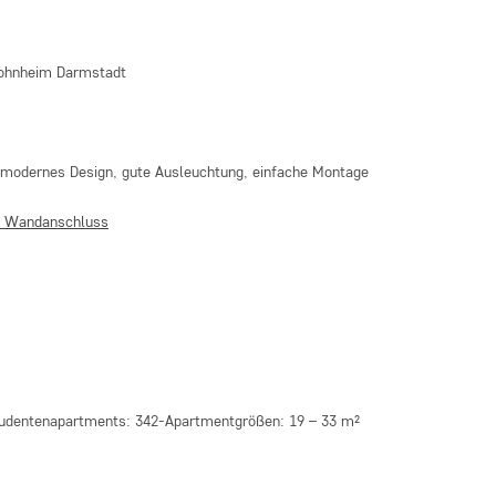
ohnheim Darmstadt
modernes Design, gute Ausleuchtung, einfache Montage
t Wandanschluss
udentenapartments: 342-Apartmentgrößen: 19 – 33 m²